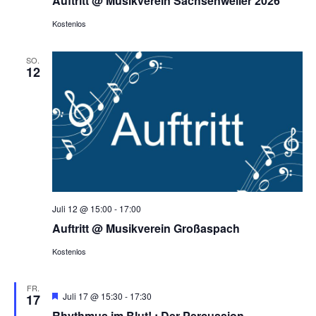
Auftritt @ Musikverein Sachsenweiler 2026
Kostenlos
SO.
12
Juli 12 @ 15:00
-
17:00
Auftritt @ Musikverein Großaspach
Kostenlos
FR.
Hervorgehoben
Juli 17 @ 15:30
-
17:30
17
Rhythmus im Blut! : Der Percussion-