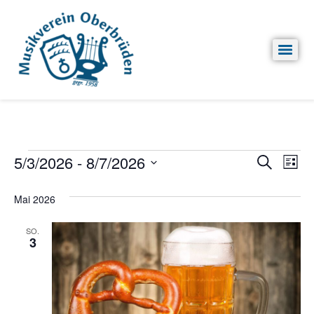
Veran
5/3/2026
 - 
8/7/2026
Ve
Suche
Liste
Datum
An
Such
wählen.
Mai 2026
Na
und
SO.
Ansic
3
Navig