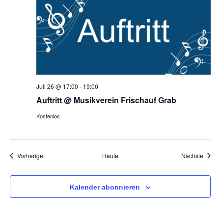
Juli 26 @ 17:00
-
19:00
Auftritt @ Musikverein Frischauf Grab
Kostenlos
Veranstaltungen
Veran
Vorherige
Heute
Nächste
Kalender abonnieren